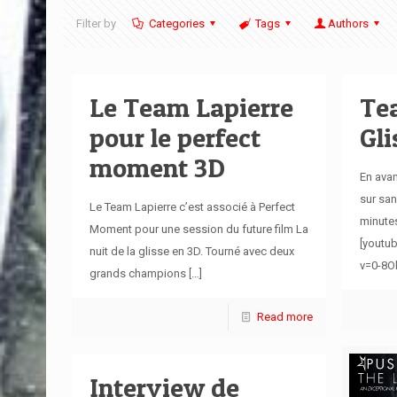
Filter by
Categories
Tags
Authors
Le Team Lapierre
Tea
pour le perfect
Gli
moment 3D
En avan
sur san
Le Team Lapierre c’est associé à Perfect
minutes
Moment pour une session du future film La
[youtu
nuit de la glisse en 3D. Tourné avec deux
v=0-8O
grands champions
[…]
Read more
Interview de