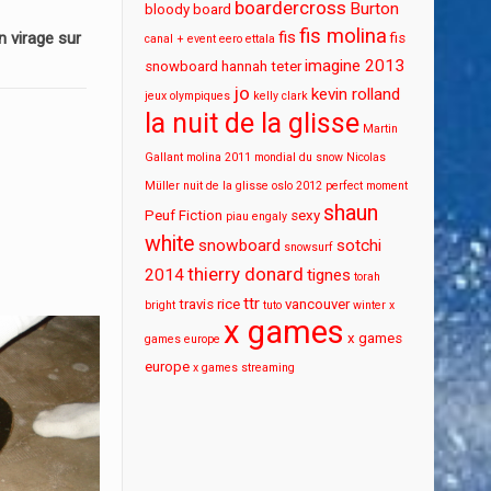
boardercross
Burton
bloody board
fis molina
fis
 virage sur
fis
canal + event
eero ettala
imagine 2013
snowboard
hannah teter
jo
kevin rolland
jeux olympiques
kelly clark
la nuit de la glisse
Martin
Gallant
molina 2011
mondial du snow
Nicolas
Müller
nuit de la glisse
oslo 2012
perfect moment
shaun
Peuf Fiction
sexy
piau engaly
white
snowboard
sotchi
snowsurf
thierry donard
2014
tignes
torah
ttr
travis rice
vancouver
bright
tuto
winter x
x games
x games
games europe
europe
x games streaming