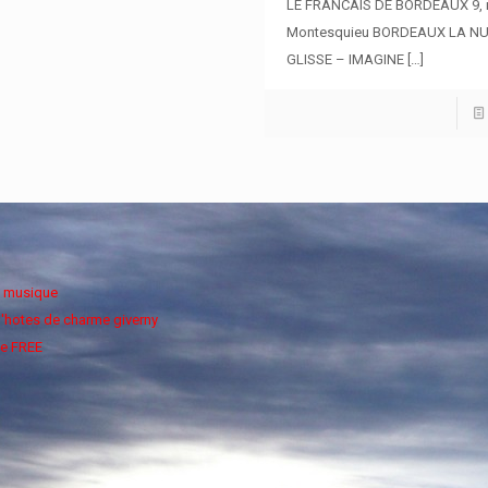
LE FRANCAIS DE BORDEAUX 9, 
Montesquieu BORDEAUX LA NU
GLISSE – IMAGINE
[…]
e musique
'hotes de charme giverny
e FREE