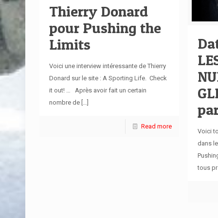
Thierry Donard
pour Pushing the
Dat
Limits
LE
Voici une interview intéressante de Thierry
NU
Donard sur le site : A Sporting Life. Check
GL
it out! … Après avoir fait un certain
nombre de
[…]
par
Read more
Voici t
dans le
Pushing
tous pr