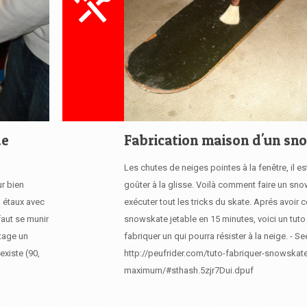
de
Fabrication maison d'un sn
Les chutes de neiges pointes à la fenêtre, il e
r bien
goûter à la glisse. Voilà comment faire un sn
n étaux avec
exécuter tout les tricks du skate. Aprés avoir c
faut se munir
snowskate jetable en 15 minutes, voici un tuto
utage un
fabriquer un qui pourra résister à la neige. - Se
existe (90,
http://peufrider.com/tuto-fabriquer-snowskat
maximum/#sthash.5zjr7Dui.dpuf