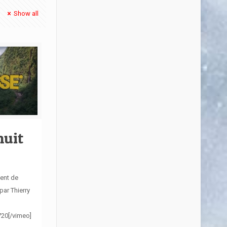
Show all
nuit
ent de
par Thierry
20[/vimeo]