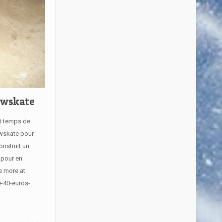
owskate
st temps de
owskate pour
onstruit un
 pour en
e more at:
e-40-euros-