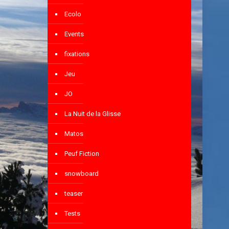
Ecolo
Events
fixations
Jeu
JO
La Nuit de la Glisse
Matos
Peuf Fiction
snowboard
teaser
Tests