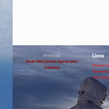
Liens
Réalisé par
Studio Web Solution Agence web /
Annuaire d
Freelance
Chambres d
RnB mixtap