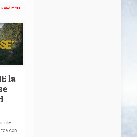
Read more
E la
se
d
E Film
 MEGA CGR