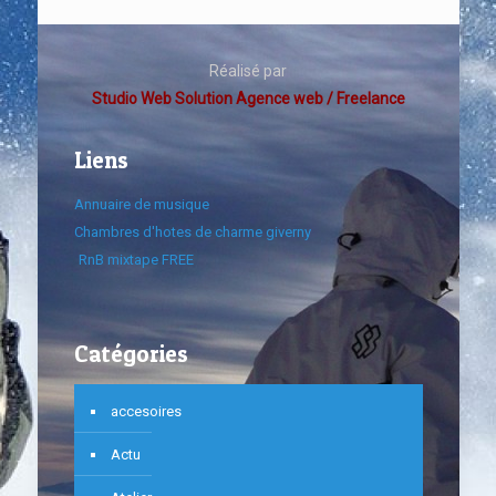
Réalisé par
Studio Web Solution Agence web / Freelance
Liens
Annuaire de musique
Chambres d'hotes de charme giverny
RnB mixtape FREE
Catégories
accesoires
Actu