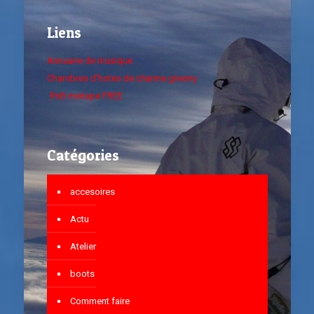
Liens
Annuaire de musique
Chambres d'hotes de charme giverny
RnB mixtape FREE
Catégories
accesoires
Actu
Atelier
boots
Comment faire