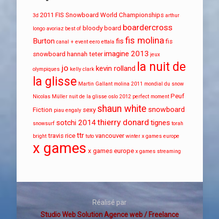
2011 FIS Snowboard World Championships
3d
arthur
boardercross
bloody board
longo
avoriaz
best of
fis molina
Burton
fis
fis
canal + event
eero ettala
imagine 2013
snowboard
hannah teter
jeux
la nuit de
jo
kevin rolland
olympiques
kelly clark
la glisse
Martin Gallant
molina 2011
mondial du snow
Peuf
Nicolas Müller
nuit de la glisse
oslo 2012
perfect moment
shaun white
snowboard
Fiction
sexy
piau engaly
thierry donard
sotchi 2014
tignes
snowsurf
torah
ttr
travis rice
vancouver
bright
tuto
winter x games europe
x games
x games europe
x games streaming
Réalisé par
Studio Web Solution Agence web / Freelance