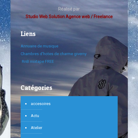
Réalisé par
Studio Web Solution Agence web / Freelance
Liens
Annuaire de musique
Chambres d'hotes de charme giverny
RnB mixtape FREE
Catégories
accesoires
Actu
Atelier