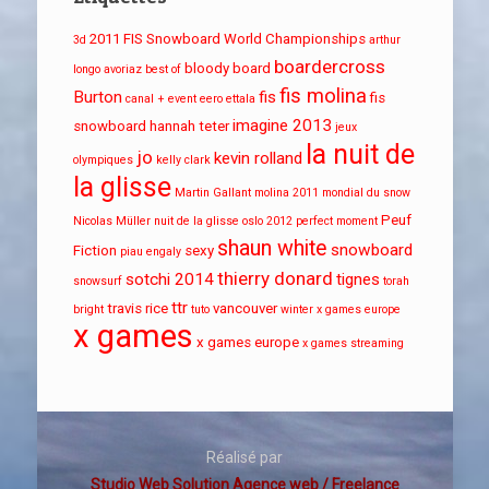
2011 FIS Snowboard World Championships
3d
arthur
boardercross
bloody board
longo
avoriaz
best of
fis molina
Burton
fis
fis
canal + event
eero ettala
imagine 2013
snowboard
hannah teter
jeux
la nuit de
jo
kevin rolland
olympiques
kelly clark
la glisse
Martin Gallant
molina 2011
mondial du snow
Peuf
Nicolas Müller
nuit de la glisse
oslo 2012
perfect moment
shaun white
snowboard
Fiction
sexy
piau engaly
thierry donard
sotchi 2014
tignes
snowsurf
torah
ttr
travis rice
vancouver
bright
tuto
winter x games europe
x games
x games europe
x games streaming
Réalisé par
Studio Web Solution Agence web / Freelance