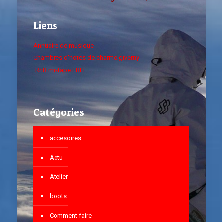
Liens
Annuaire de musique
Chambres d'hotes de charme giverny
RnB mixtape FREE
Catégories
accesoires
Actu
Atelier
boots
Comment faire