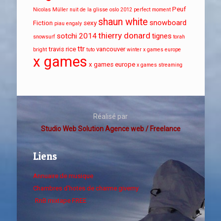
Peuf
Nicolas Müller
nuit de la glisse
oslo 2012
perfect moment
shaun white
snowboard
Fiction
sexy
piau engaly
thierry donard
sotchi 2014
tignes
snowsurf
torah
ttr
travis rice
vancouver
bright
tuto
winter x games europe
x games
x games europe
x games streaming
Réalisé par
Studio Web Solution Agence web / Freelance
Liens
Annuaire de musique
Chambres d'hotes de charme giverny
RnB mixtape FREE