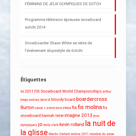
FÉMININS DE JEUX OLYMPIQUES DE SOTCH
Programme télévision épreuves snowboard
sotchi 2014
Snowboarder Shaun White se retire de
l’événement slopestyle de Sotchi
Étiquettes
2011 FIS Snowboard World Championships
3d
arthur
boardercross
bloody board
longo
avoriaz
best of
fis molina
Burton
fis
fis
canal + event
eero ettala
imagine 2013
snowboard
hannah teter
jeux
la nuit de
jo
kevin rolland
olympiques
kelly clark
la glisse
Martin Gallant
molina 2011
mondial du snow