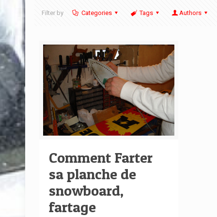
Filter by
Categories
Tags
Authors
Comment Farter
sa planche de
snowboard,
fartage