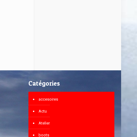
Catégories
accesoires
Actu
Atelier
boots