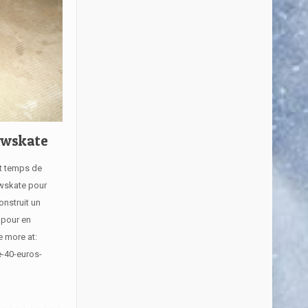
owskate
st temps de
owskate pour
onstruit un
 pour en
e more at:
e-40-euros-