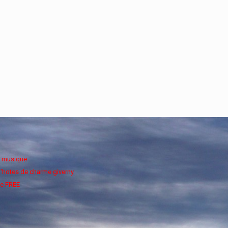
e musique
'hotes de charme giverny
e FREE