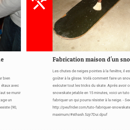
de
Fabrication maison d'un sn
Les chutes de neiges pointes à la fenêtre, il e
r bien
goûter à la glisse. Voilà comment faire un sn
n étaux avec
exécuter tout les tricks du skate. Aprés avoir c
faut se munir
snowskate jetable en 15 minutes, voici un tuto
utage un
fabriquer un qui pourra résister à la neige. - Se
existe (90,
http://peufrider.com/tuto-fabriquer-snowskat
maximum/#sthash.5zjr7Dui.dpuf