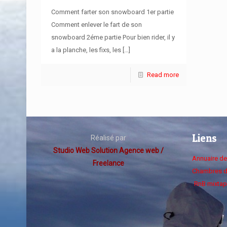
Comment farter son snowboard 1er partie
Comment enlever le fart de son
snowboard 2éme partie Pour bien rider, il y
a la planche, les fixs, les
[…]
Read more
Liens
Réalisé par
Studio Web Solution Agence web /
Annuaire d
Freelance
Chambres d
RnB mixtap