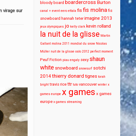
boardercross
Burton
bloody board
fis molina
fis
 virage sur
fis
canal + event
eero ettala
imagine 2013
snowboard
hannah teter
jo
kevin rolland
jeux olympiques
kelly clark
la nuit de la glisse
Martin
Gallant
molina 2011
mondial du snow
Nicolas
Müller
nuit de la glisse
oslo 2012
perfect moment
shaun
Peuf Fiction
sexy
piau engaly
white
snowboard
sotchi
snowsurf
thierry donard
2014
tignes
torah
ttr
travis rice
vancouver
bright
tuto
winter x
x games
x games
games europe
europe
x games streaming