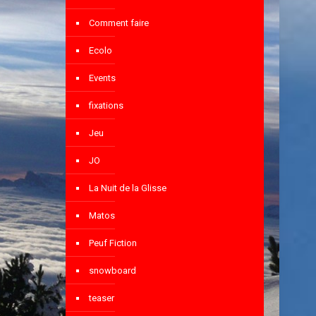
Comment faire
Ecolo
Events
fixations
Jeu
JO
La Nuit de la Glisse
Matos
Peuf Fiction
snowboard
teaser