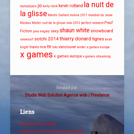
la nuit de
jo
kevin rolland
olympiques
kelly clark
la glisse
Martin Gallant
molina 2011
mondial du snow
Peuf
Nicolas Müller
nuit de la glisse
oslo 2012
perfect moment
shaun white
snowboard
Fiction
sexy
piau engaly
thierry donard
sotchi 2014
tignes
snowsurf
torah
ttr
travis rice
vancouver
bright
tuto
winter x games europe
x games
x games europe
x games streaming
Réalisé par
Studio Web Solution Agence web / Freelance
Liens
Annuaire de musique
Chambres d'hotes de charme giverny