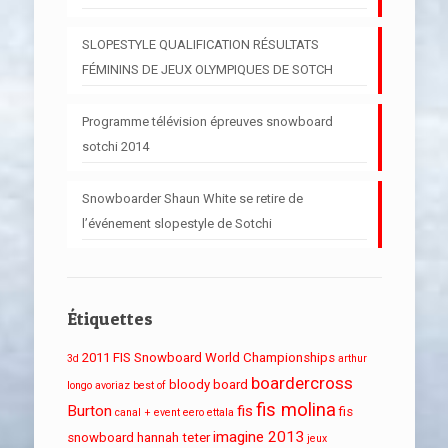
SLOPESTYLE QUALIFICATION RÉSULTATS
FÉMININS DE JEUX OLYMPIQUES DE SOTCH
Programme télévision épreuves snowboard
sotchi 2014
Snowboarder Shaun White se retire de
l’événement slopestyle de Sotchi
Étiquettes
2011 FIS Snowboard World Championships
3d
arthur
boardercross
bloody board
longo
avoriaz
best of
fis molina
Burton
fis
fis
canal + event
eero ettala
imagine 2013
snowboard
hannah teter
jeux