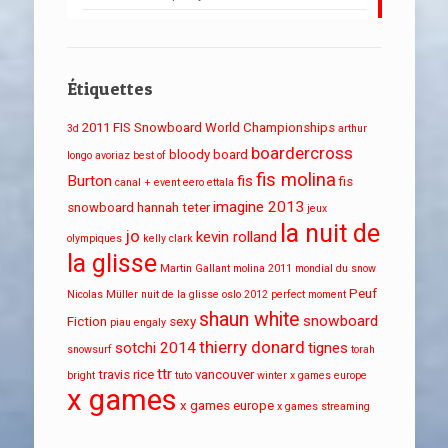
Étiquettes
2011 FIS Snowboard World Championships
3d
arthur
boardercross
bloody board
longo
avoriaz
best of
fis molina
Burton
fis
fis
canal + event
eero ettala
imagine 2013
snowboard
hannah teter
jeux
la nuit de
jo
kevin rolland
olympiques
kelly clark
la glisse
Martin Gallant
molina 2011
mondial du snow
Peuf
Nicolas Müller
nuit de la glisse
oslo 2012
perfect moment
shaun white
snowboard
Fiction
sexy
piau engaly
thierry donard
sotchi 2014
tignes
snowsurf
torah
ttr
travis rice
vancouver
bright
tuto
winter x games europe
x games
x games europe
x games streaming