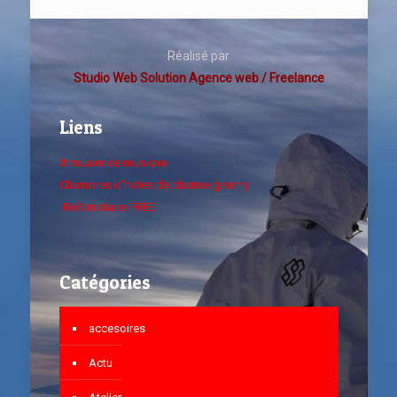
Réalisé par
Studio Web Solution Agence web / Freelance
Liens
Annuaire de musique
Chambres d'hotes de charme giverny
RnB mixtape FREE
Catégories
accesoires
Actu