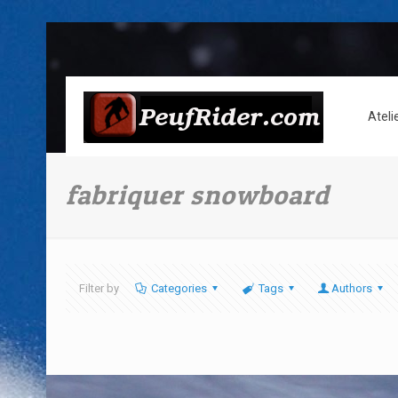
Ateli
fabriquer snowboard
Filter by
Categories
Tags
Authors