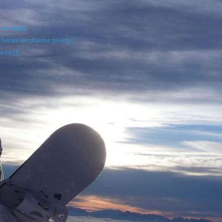
e musique
'hotes de charme giverny
e FREE