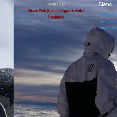
Liens
Réalisé par
Studio Web Solution Agence web /
Annuaire d
Freelance
Chambres d
RnB mixtap