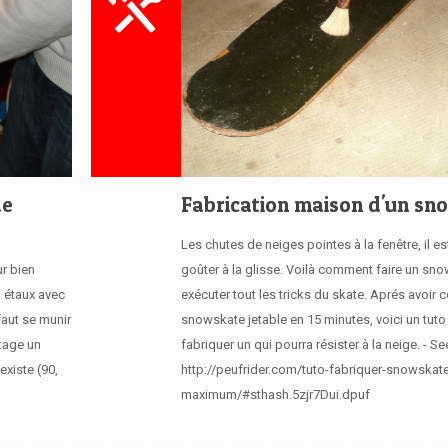
de
Fabrication maison d'un sn
Les chutes de neiges pointes à la fenêtre, il e
r bien
goûter à la glisse. Voilà comment faire un sn
n étaux avec
exécuter tout les tricks du skate. Aprés avoir c
faut se munir
snowskate jetable en 15 minutes, voici un tuto
utage un
fabriquer un qui pourra résister à la neige. - Se
existe (90,
http://peufrider.com/tuto-fabriquer-snowskat
maximum/#sthash.5zjr7Dui.dpuf