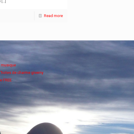
e
[…]
Read more
e musique
'hotes de charme giverny
e FREE