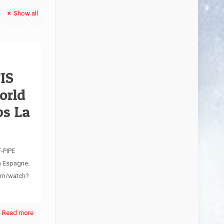
Show all
IS
orld
s La
-PIPE
n Espagne.
om/watch?
Read more