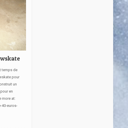
owskate
st temps de
owskate pour
onstruit un
 pour en
e more at:
e-40-euros-