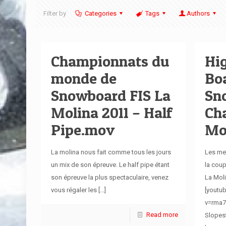
Filter by
Categories
Tags
Authors
Championnats du
Hig
monde de
Boa
Snowboard FIS La
Sn
Molina 2011 – Half
Ch
Pipe.mov
Mo
La molina nous fait comme tous les jours
Les me
un mix de son épreuve. Le half pipe étant
la cou
son épreuve la plus spectaculaire, venez
La Moli
vous régaler les
[…]
[youtu
v=rma7J
Read more
Slopes