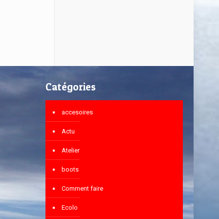
Catégories
accesoires
Actu
Atelier
boots
Comment faire
Ecolo