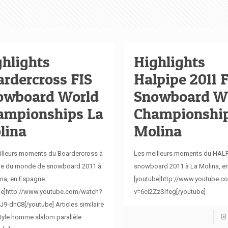
hlights
Highlights
rdercross FIS
Halpipe 2011 F
owboard World
Snowboard W
ampionships La
Championship
lina
Molina
illeurs moments du Boardercross à
Les meilleurs moments du HALF
pe du monde de snowboard 2011 à
snowboard 2011 à La Molina, e
na, en Espagne.
[youtube]http://www.youtube.c
be]http://www.youtube.com/watch?
v=6ci2ZzSlfeg[/youtube]
9-dhC8[/youtube] Articles similaire
tyle homme slalom parallèle