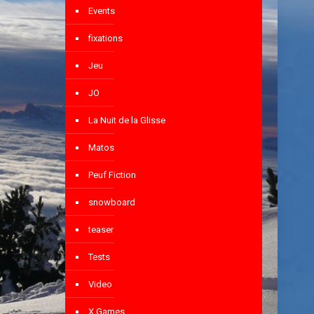
Events
fixations
Jeu
JO
La Nuit de la Glisse
Matos
Peuf Fiction
snowboard
teaser
Tests
Video
X Games