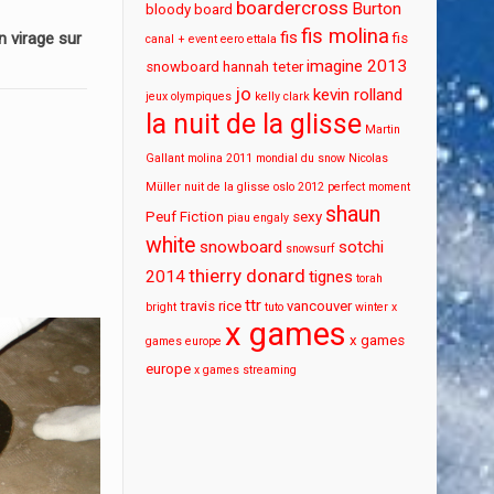
boardercross
Burton
bloody board
fis molina
fis
 virage sur
fis
canal + event
eero ettala
imagine 2013
snowboard
hannah teter
jo
kevin rolland
jeux olympiques
kelly clark
la nuit de la glisse
Martin
Gallant
molina 2011
mondial du snow
Nicolas
Müller
nuit de la glisse
oslo 2012
perfect moment
shaun
Peuf Fiction
sexy
piau engaly
white
snowboard
sotchi
snowsurf
thierry donard
2014
tignes
torah
ttr
travis rice
vancouver
bright
tuto
winter x
x games
x games
games europe
europe
x games streaming