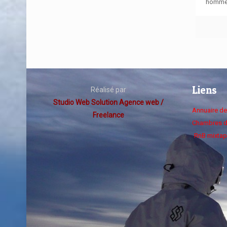
homm
Liens
Réalisé par
Studio Web Solution Agence web /
Annuaire d
Freelance
Chambres d
RnB mixtap