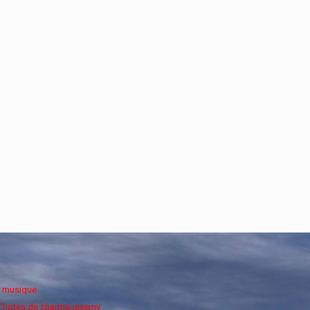
e musique
'hotes de charme giverny