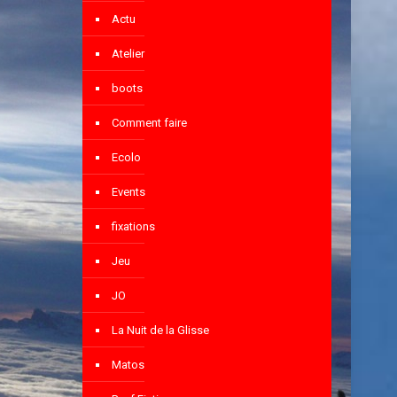
Actu
Atelier
boots
Comment faire
Ecolo
Events
fixations
Jeu
JO
La Nuit de la Glisse
Matos