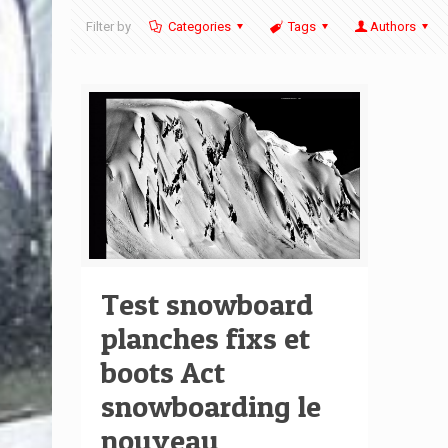
Filter by
Categories
Tags
Authors
Test snowboard
planches fixs et
boots Act
snowboarding le
nouveau