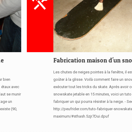
de
Fabrication maison d'un sn
Les chutes de neiges pointes à la fenêtre, il e
r bien
goûter à la glisse. Voilà comment faire un sn
n étaux avec
exécuter tout les tricks du skate. Aprés avoir c
faut se munir
snowskate jetable en 15 minutes, voici un tuto
utage un
fabriquer un qui pourra résister à la neige. - Se
existe (90,
http://peufrider.com/tuto-fabriquer-snowskat
maximum/#sthash.5zjr7Dui.dpuf