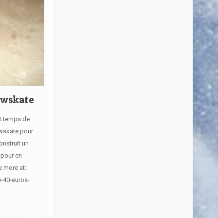
owskate
st temps de
owskate pour
onstruit un
 pour en
e more at:
e-40-euros-