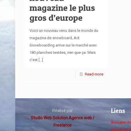
magazine le plus
gros d’europe
Voici un nouveau venu dans le monde du
magazine de snowboard, Act
Snowboarding arrive sur le marché avec
180 planches testées, rien que ça. Mais
c’est
[…]
Read more
Liens
Réalisé par
Studio Web Solution Agence web /
Annuaire d
Freelance
Chambres d