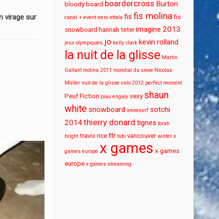
boardercross
Burton
bloody board
fis molina
fis
 virage sur
fis
canal + event
eero ettala
imagine 2013
snowboard
hannah teter
jo
kevin rolland
jeux olympiques
kelly clark
la nuit de la glisse
Martin
Gallant
molina 2011
mondial du snow
Nicolas
Müller
nuit de la glisse
oslo 2012
perfect moment
shaun
Peuf Fiction
sexy
piau engaly
white
snowboard
sotchi
snowsurf
thierry donard
2014
tignes
torah
ttr
travis rice
vancouver
bright
tuto
winter x
x games
x games
games europe
europe
x games streaming