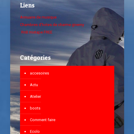
Liens
Annuaire de musique
Chambres d'hotes de charme giverny
RnB mixtape FREE
Catégories
accesoires
Actu
Atelier
boots
Comment faire
Ecolo