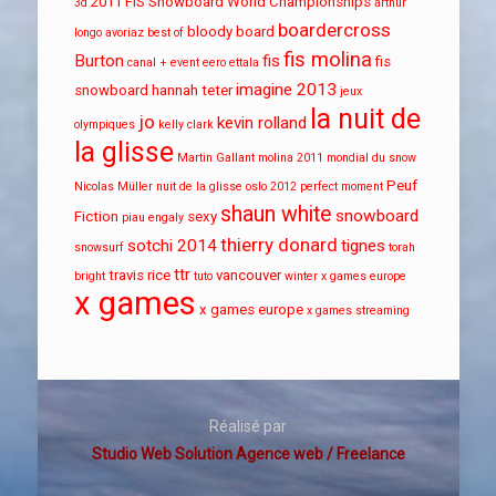
2011 FIS Snowboard World Championships
3d
arthur
boardercross
bloody board
longo
avoriaz
best of
fis molina
Burton
fis
fis
canal + event
eero ettala
imagine 2013
snowboard
hannah teter
jeux
la nuit de
jo
kevin rolland
olympiques
kelly clark
la glisse
Martin Gallant
molina 2011
mondial du snow
Peuf
Nicolas Müller
nuit de la glisse
oslo 2012
perfect moment
shaun white
snowboard
Fiction
sexy
piau engaly
thierry donard
sotchi 2014
tignes
snowsurf
torah
ttr
travis rice
vancouver
bright
tuto
winter x games europe
x games
x games europe
x games streaming
Réalisé par
Studio Web Solution Agence web / Freelance