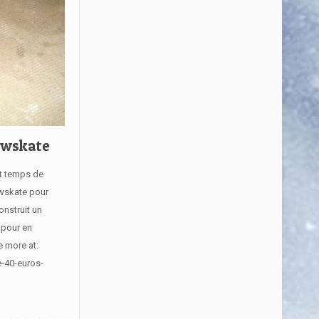
owskate
st temps de
owskate pour
onstruit un
 pour en
e more at:
e-40-euros-