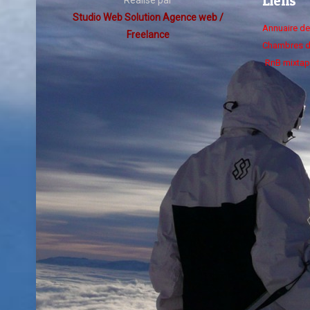
Liens
Studio Web Solution Agence web /
Annuaire d
Freelance
Chambres d
RnB mixtap