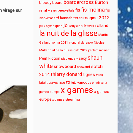
boardercross
Burton
bloody board
fis molina
fis
 virage sur
fis
canal + event
eero ettala
imagine 2013
snowboard
hannah teter
jo
kevin rolland
jeux olympiques
kelly clark
la nuit de la glisse
Martin
Gallant
molina 2011
mondial du snow
Nicolas
Müller
nuit de la glisse
oslo 2012
perfect moment
shaun
Peuf Fiction
sexy
piau engaly
white
snowboard
sotchi
snowsurf
thierry donard
2014
tignes
torah
ttr
travis rice
vancouver
bright
tuto
winter x
x games
x games
games europe
europe
x games streaming