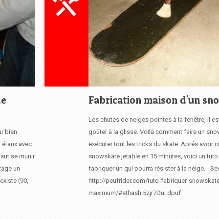
de
Fabrication maison d'un sn
Les chutes de neiges pointes à la fenêtre, il e
r bien
goûter à la glisse. Voilà comment faire un sn
n étaux avec
exécuter tout les tricks du skate. Aprés avoir c
faut se munir
snowskate jetable en 15 minutes, voici un tuto
utage un
fabriquer un qui pourra résister à la neige. - Se
existe (90,
http://peufrider.com/tuto-fabriquer-snowskat
maximum/#sthash.5zjr7Dui.dpuf