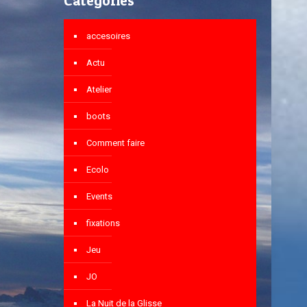
Catégories
accesoires
Actu
Atelier
boots
Comment faire
Ecolo
Events
fixations
Jeu
JO
La Nuit de la Glisse