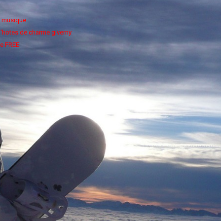
e musique
'hotes de charme giverny
e FREE