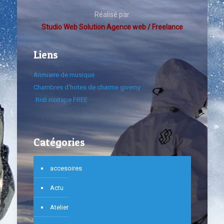
Réalisé par
Studio Web Solution Agence web / Freelance
Liens
Annuaire de musique
Chambres d'hotes de charme giverny
RnB mixtape FREE
Catégories
accesoires
Actu
Atelier