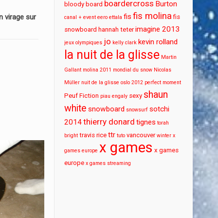
boardercross
Burton
bloody board
fis molina
fis
 virage sur
fis
canal + event
eero ettala
imagine 2013
snowboard
hannah teter
jo
kevin rolland
jeux olympiques
kelly clark
la nuit de la glisse
Martin
Gallant
molina 2011
mondial du snow
Nicolas
Müller
nuit de la glisse
oslo 2012
perfect moment
shaun
Peuf Fiction
sexy
piau engaly
white
snowboard
sotchi
snowsurf
thierry donard
2014
tignes
torah
ttr
travis rice
vancouver
bright
tuto
winter x
x games
x games
games europe
europe
x games streaming