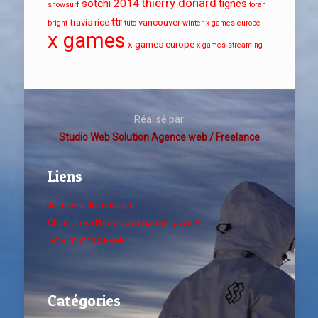
thierry donard
sotchi 2014
tignes
snowsurf
torah
ttr
travis rice
vancouver
bright
tuto
winter x games europe
x games
x games europe
x games streaming
Réalisé par
Studio Web Solution Agence web / Freelance
Liens
Annuaire de musique
Chambres d'hotes de charme giverny
RnB mixtape FREE
Catégories