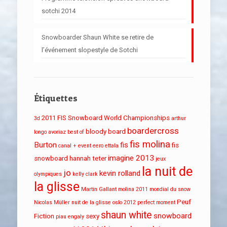
sotchi 2014
Snowboarder Shaun White se retire de
l’événement slopestyle de Sotchi
Étiquettes
2011 FIS Snowboard World Championships
3d
arthur
boardercross
bloody board
longo
avoriaz
best of
fis molina
Burton
fis
fis
canal + event
eero ettala
imagine 2013
snowboard
hannah teter
jeux
la nuit de
jo
kevin rolland
olympiques
kelly clark
la glisse
Martin Gallant
molina 2011
mondial du snow
Peuf
Nicolas Müller
nuit de la glisse
oslo 2012
perfect moment
shaun white
snowboard
Fiction
sexy
piau engaly