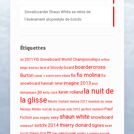
Snowboarder Shaun White se retire de
l’événement slopestyle de Sotchi
Étiquettes
2011 FIS Snowboard World Championships
3d
arthur
boardercross
bloody board
longo
avoriaz
best of
fis molina
Burton
fis
fis
canal + event
eero ettala
imagine 2013
snowboard
hannah teter
jeux
la nuit de
jo
kevin rolland
olympiques
kelly clark
la glisse
Martin Gallant
molina 2011
mondial du snow
Peuf
Nicolas Müller
nuit de la glisse
oslo 2012
perfect moment
shaun white
snowboard
Fiction
sexy
piau engaly
thierry donard
sotchi 2014
tignes
snowsurf
torah
ttr
travis rice
vancouver
bright
tuto
winter x games europe