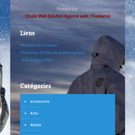
Réalisé par
Studio Web Solution Agence web / Freelance
Liens
Annuaire de musique
Chambres d'hotes de charme giverny
RnB mixtape FREE
Catégories
accesoires
Actu
Atelier