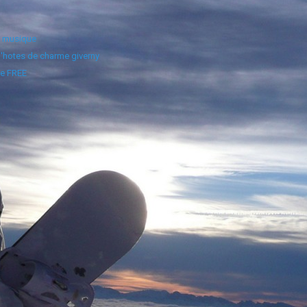
e musique
'hotes de charme giverny
e FREE