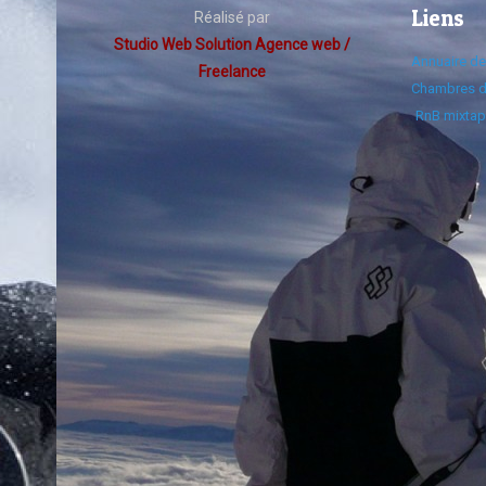
Liens
Réalisé par
Studio Web Solution Agence web /
Annuaire d
Freelance
Chambres d
RnB mixtap