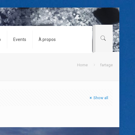
o
Events
À propos
Home
fartage
Show all