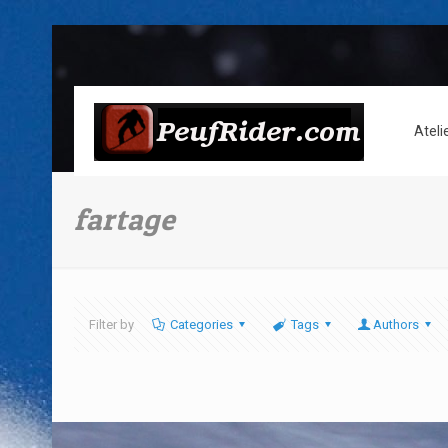
Ateli
fartage
Filter by
Categories
Tags
Authors