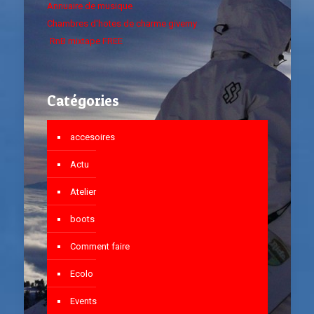
Annuaire de musique
Chambres d'hotes de charme giverny
RnB mixtape FREE
Catégories
accesoires
Actu
Atelier
boots
Comment faire
Ecolo
Events