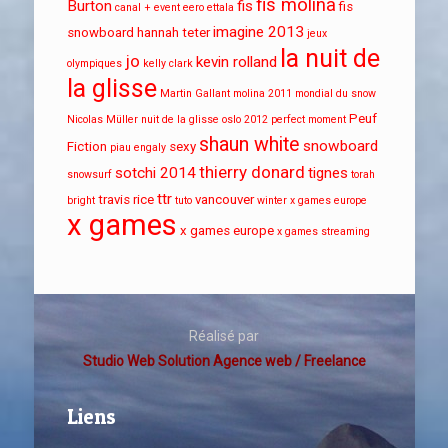
fis molina
Burton
fis
fis
canal + event
eero ettala
imagine 2013
snowboard
hannah teter
jeux
la nuit de
jo
kevin rolland
olympiques
kelly clark
la glisse
Martin Gallant
molina 2011
mondial du snow
Peuf
Nicolas Müller
nuit de la glisse
oslo 2012
perfect moment
shaun white
snowboard
Fiction
sexy
piau engaly
thierry donard
sotchi 2014
tignes
snowsurf
torah
ttr
travis rice
vancouver
bright
tuto
winter x games europe
x games
x games europe
x games streaming
Réalisé par
Studio Web Solution Agence web / Freelance
Liens