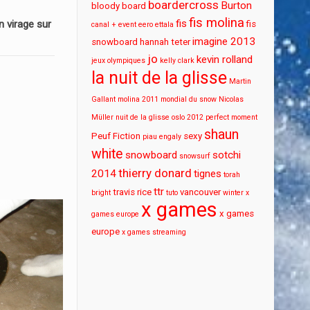
boardercross
Burton
bloody board
fis molina
fis
 virage sur
fis
canal + event
eero ettala
imagine 2013
snowboard
hannah teter
jo
kevin rolland
jeux olympiques
kelly clark
la nuit de la glisse
Martin
Gallant
molina 2011
mondial du snow
Nicolas
Müller
nuit de la glisse
oslo 2012
perfect moment
shaun
Peuf Fiction
sexy
piau engaly
white
snowboard
sotchi
snowsurf
thierry donard
2014
tignes
torah
ttr
travis rice
vancouver
bright
tuto
winter x
x games
x games
games europe
europe
x games streaming