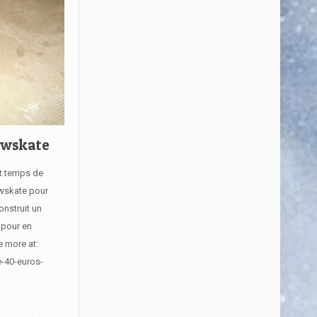
owskate
st temps de
owskate pour
onstruit un
 pour en
e more at:
e-40-euros-