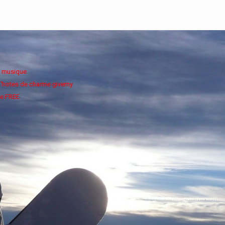
e musique
'hotes de charme giverny
e FREE