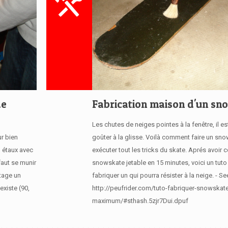
de
Fabrication maison d'un sn
Les chutes de neiges pointes à la fenêtre, il e
r bien
goûter à la glisse. Voilà comment faire un sn
n étaux avec
exécuter tout les tricks du skate. Aprés avoir c
faut se munir
snowskate jetable en 15 minutes, voici un tuto
utage un
fabriquer un qui pourra résister à la neige. - Se
existe (90,
http://peufrider.com/tuto-fabriquer-snowskat
maximum/#sthash.5zjr7Dui.dpuf