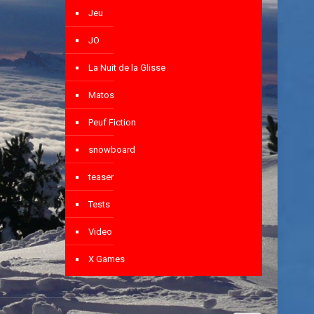
Jeu
JO
La Nuit de la Glisse
Matos
Peuf Fiction
snowboard
teaser
Tests
Video
X Games