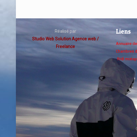
Liens
Réalisé par
Studio Web Solution Agence web /
Annuaire d
Freelance
Chambres d
RnB mixtap