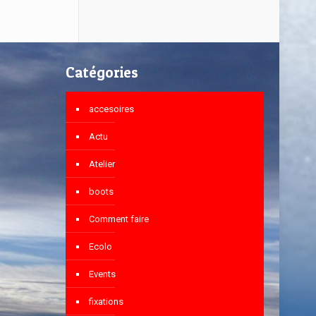
Catégories
accesoires
Actu
Atelier
boots
Comment faire
Ecolo
Events
fixations