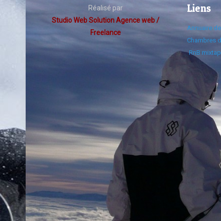
Liens
Réalisé par
Studio Web Solution Agence web /
Annuaire d
Freelance
Chambres d
RnB mixtap