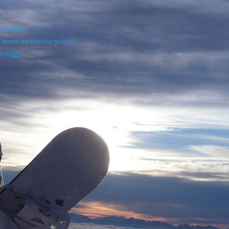
e musique
'hotes de charme giverny
e FREE