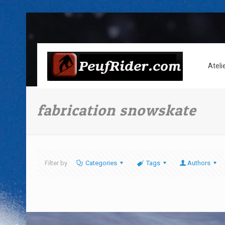
Ateli
fabrication snowskate
Filter by
Categories
Tags
Authors