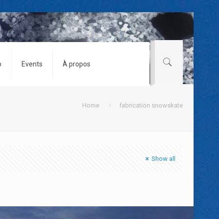
o
Events
À propos
Home
fabrication snowskate
Show all