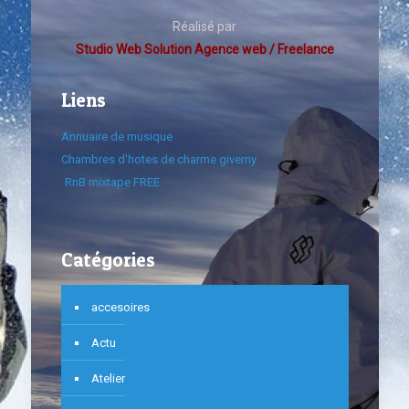
Réalisé par
Studio Web Solution Agence web / Freelance
Liens
Annuaire de musique
Chambres d'hotes de charme giverny
RnB mixtape FREE
Catégories
accesoires
Actu
Atelier