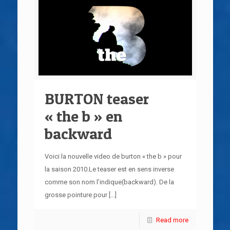
BURTON teaser
« the b » en
backward
Voici la nouvelle video de burton « the b » pour
la saison 2010.Le teaser est en sens inverse
comme son nom l’indique(backward). De la
grosse pointure pour
[…]
Read more