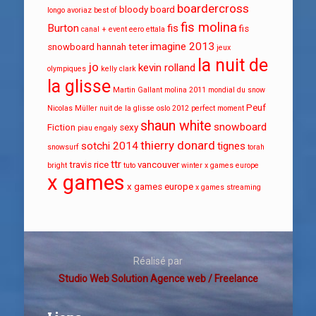
boardercross
bloody board
longo
avoriaz
best of
fis molina
Burton
fis
fis
canal + event
eero ettala
imagine 2013
snowboard
hannah teter
jeux
la nuit de
jo
kevin rolland
olympiques
kelly clark
la glisse
Martin Gallant
molina 2011
mondial du snow
Peuf
Nicolas Müller
nuit de la glisse
oslo 2012
perfect moment
shaun white
snowboard
Fiction
sexy
piau engaly
thierry donard
sotchi 2014
tignes
snowsurf
torah
ttr
travis rice
vancouver
bright
tuto
winter x games europe
x games
x games europe
x games streaming
Réalisé par
Studio Web Solution Agence web / Freelance