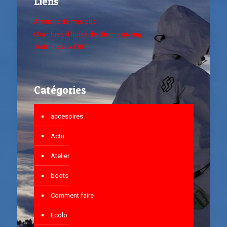
Liens
Annuaire de musique
Chambres d'hotes de charme giverny
RnB mixtape FREE
Catégories
accesoires
Actu
Atelier
boots
Comment faire
Ecolo