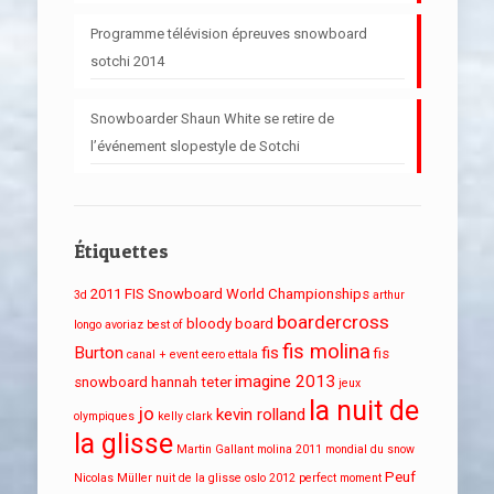
Programme télévision épreuves snowboard
sotchi 2014
Snowboarder Shaun White se retire de
l’événement slopestyle de Sotchi
Étiquettes
2011 FIS Snowboard World Championships
3d
arthur
boardercross
bloody board
longo
avoriaz
best of
fis molina
Burton
fis
fis
canal + event
eero ettala
imagine 2013
snowboard
hannah teter
jeux
la nuit de
jo
kevin rolland
olympiques
kelly clark
la glisse
Martin Gallant
molina 2011
mondial du snow
Peuf
Nicolas Müller
nuit de la glisse
oslo 2012
perfect moment