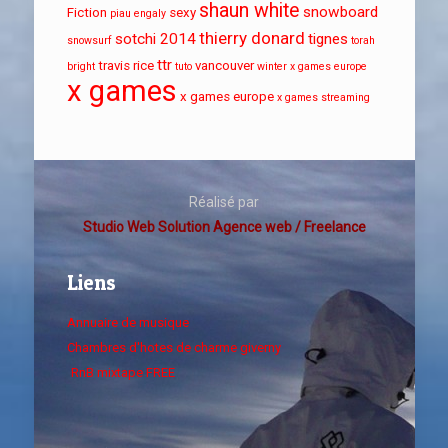
shaun white
snowboard
Fiction
sexy
piau engaly
thierry donard
sotchi 2014
tignes
snowsurf
torah
ttr
travis rice
vancouver
bright
tuto
winter x games europe
x games
x games europe
x games streaming
Réalisé par
Studio Web Solution Agence web / Freelance
Liens
Annuaire de musique
Chambres d'hotes de charme giverny
RnB mixtape FREE