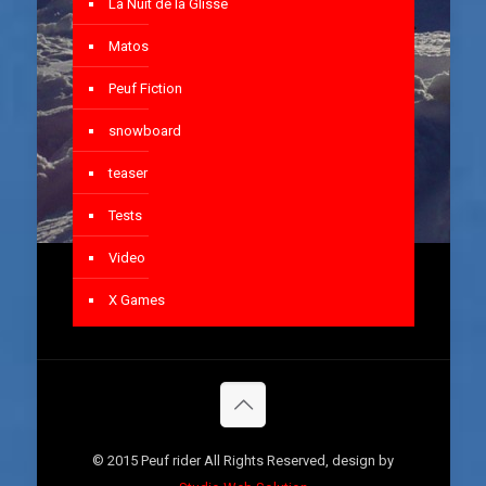
La Nuit de la Glisse
Matos
Peuf Fiction
snowboard
teaser
Tests
Video
X Games
© 2015 Peuf rider All Rights Reserved, design by