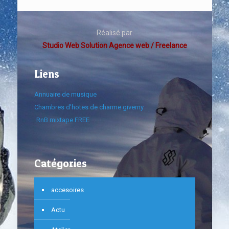
Réalisé par
Studio Web Solution Agence web / Freelance
Liens
Annuaire de musique
Chambres d'hotes de charme giverny
RnB mixtape FREE
Catégories
accesoires
Actu