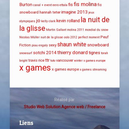
fis molina
Burton
fis
fis
canal + event
eero ettala
imagine 2013
snowboard
hannah teter
jeux
la nuit de
jo
kevin rolland
olympiques
kelly clark
la glisse
Martin Gallant
molina 2011
mondial du snow
Peuf
Nicolas Müller
nuit de la glisse
oslo 2012
perfect moment
shaun white
snowboard
Fiction
sexy
piau engaly
thierry donard
sotchi 2014
tignes
snowsurf
torah
ttr
travis rice
vancouver
bright
tuto
winter x games europe
x games
x games europe
x games streaming
Réalisé par
Studio Web Solution Agence web / Freelance
Liens