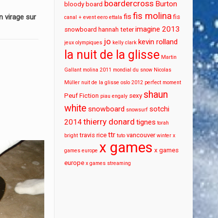
boardercross
Burton
bloody board
fis molina
fis
 virage sur
fis
canal + event
eero ettala
imagine 2013
snowboard
hannah teter
jo
kevin rolland
jeux olympiques
kelly clark
la nuit de la glisse
Martin
Gallant
molina 2011
mondial du snow
Nicolas
Müller
nuit de la glisse
oslo 2012
perfect moment
shaun
Peuf Fiction
sexy
piau engaly
white
snowboard
sotchi
snowsurf
thierry donard
2014
tignes
torah
ttr
travis rice
vancouver
bright
tuto
winter x
x games
x games
games europe
europe
x games streaming