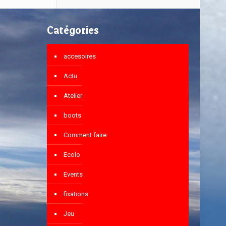
Catégories
accesoires
Actu
Atelier
boots
Comment faire
Ecolo
Events
fixations
Jeu