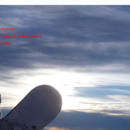
e musique
'hotes de charme giverny
e FREE