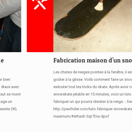
de
Fabrication maison d'un sn
Les chutes de neiges pointes à la fenêtre, il e
r bien
goûter à la glisse. Voilà comment faire un sn
n étaux avec
exécuter tout les tricks du skate. Aprés avoir c
faut se munir
snowskate jetable en 15 minutes, voici un tuto
utage un
fabriquer un qui pourra résister à la neige. - Se
existe (90,
http://peufrider.com/tuto-fabriquer-snowskat
maximum/#sthash.5zjr7Dui.dpuf