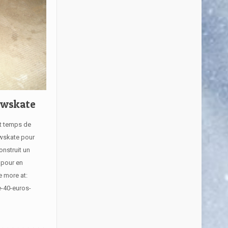
owskate
st temps de
owskate pour
onstruit un
 pour en
e more at:
e-40-euros-