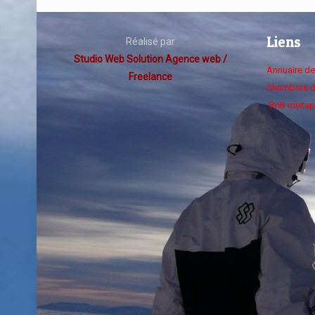
Liens
Réalisé par
Studio Web Solution Agence web /
Annuaire d
Freelance
Chambres d
RnB mixtap