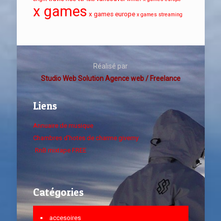
x games
x games europe
x games streaming
Réalisé par
Studio Web Solution Agence web / Freelance
Liens
Annuaire de musique
Chambres d'hotes de charme giverny
RnB mixtape FREE
Catégories
accesoires