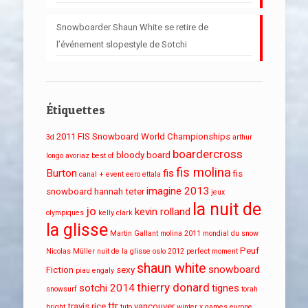
Snowboarder Shaun White se retire de
l’événement slopestyle de Sotchi
Étiquettes
2011 FIS Snowboard World Championships
3d
arthur
boardercross
bloody board
longo
avoriaz
best of
fis molina
Burton
fis
fis
canal + event
eero ettala
imagine 2013
snowboard
hannah teter
jeux
la nuit de
jo
kevin rolland
olympiques
kelly clark
la glisse
Martin Gallant
molina 2011
mondial du snow
Peuf
Nicolas Müller
nuit de la glisse
oslo 2012
perfect moment
shaun white
snowboard
Fiction
sexy
piau engaly
thierry donard
sotchi 2014
tignes
snowsurf
torah
ttr
travis rice
vancouver
bright
tuto
winter x games europe