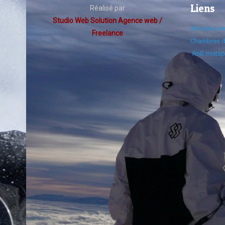
Liens
Réalisé par
Studio Web Solution Agence web /
Annuaire d
Freelance
Chambres d
RnB mixtap