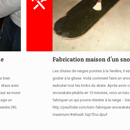
de
Fabrication maison d'un sn
Les chutes de neiges pointes à la fenêtre, il e
r bien
goûter à la glisse. Voilà comment faire un sn
n étaux avec
exécuter tout les tricks du skate. Aprés avoir c
faut se munir
snowskate jetable en 15 minutes, voici un tuto
utage un
fabriquer un qui pourra résister à la neige. - Se
existe (90,
http://peufrider.com/tuto-fabriquer-snowskat
maximum/#sthash.5zjr7Dui.dpuf