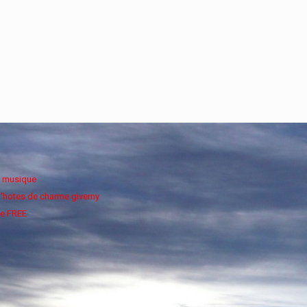
e musique
'hotes de charme giverny
e FREE