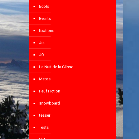
Ecolo
Events
fixations
Jeu
JO
La Nuit de la Glisse
Matos
Peuf Fiction
snowboard
teaser
Tests