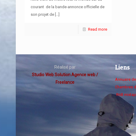
courant de la bande-annonce officielle de
son projet de
[…]
Read more
Liens
Réalisé par
Studio Web Solution Agence web /
Annuaire d
Freelance
Chambres d
RnB mixtap