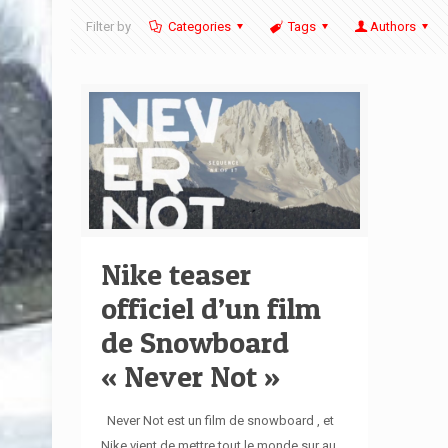
Filter by
Categories
Tags
Authors
Nike teaser
officiel d’un film
de Snowboard
« Never Not »
Never Not est un film de snowboard , et
Nike vient de mettre tout le monde sur au