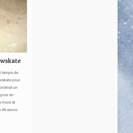
owskate
st temps de
owskate pour
onstruit un
 pour en
e more at:
e-40-euros-