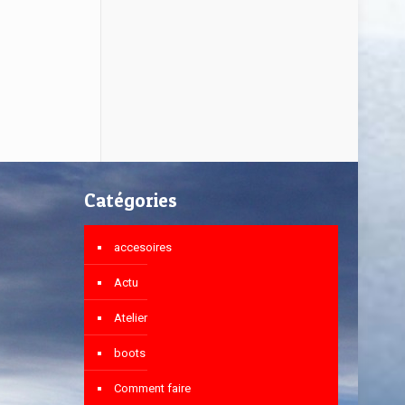
Catégories
accesoires
Actu
Atelier
boots
Comment faire