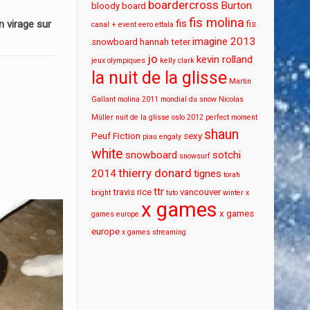
boardercross
Burton
bloody board
fis molina
fis
 virage sur
fis
canal + event
eero ettala
imagine 2013
snowboard
hannah teter
jo
kevin rolland
jeux olympiques
kelly clark
la nuit de la glisse
Martin
Gallant
molina 2011
mondial du snow
Nicolas
Müller
nuit de la glisse
oslo 2012
perfect moment
shaun
Peuf Fiction
sexy
piau engaly
white
snowboard
sotchi
snowsurf
thierry donard
2014
tignes
torah
ttr
travis rice
vancouver
bright
tuto
winter x
x games
x games
games europe
europe
x games streaming