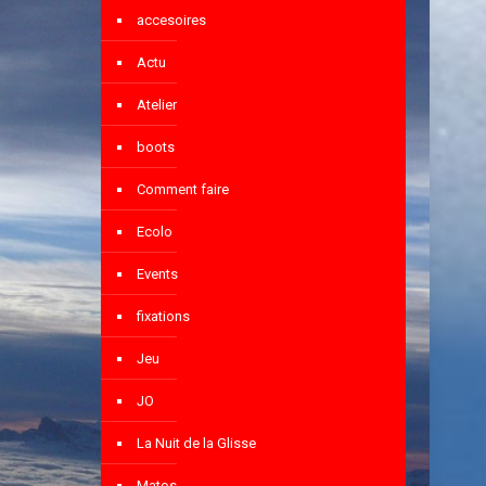
accesoires
Actu
Atelier
boots
Comment faire
Ecolo
Events
fixations
Jeu
JO
La Nuit de la Glisse
Matos