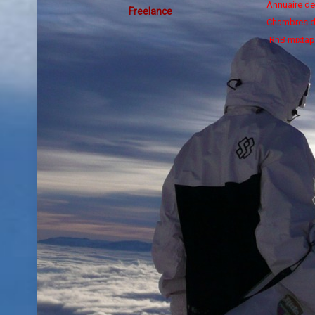
Annuaire d
Freelance
Chambres d
RnB mixtap