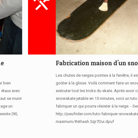
de
Fabrication maison d'un sn
Les chutes de neiges pointes à la fenêtre, il e
r bien
goûter à la glisse. Voilà comment faire un sn
n étaux avec
exécuter tout les tricks du skate. Aprés avoir c
faut se munir
snowskate jetable en 15 minutes, voici un tuto
utage un
fabriquer un qui pourra résister à la neige. - Se
existe (90,
http://peufrider.com/tuto-fabriquer-snowskat
maximum/#sthash.5zjr7Dui.dpuf