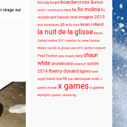
boardercross
Burton
bloody board
fis molina
fis
 virage sur
fis
canal + event
eero ettala
imagine 2013
snowboard
hannah teter
jo
kevin rolland
jeux olympiques
kelly clark
la nuit de la glisse
Martin
Gallant
molina 2011
mondial du snow
Nicolas
Müller
nuit de la glisse
oslo 2012
perfect moment
shaun
Peuf Fiction
sexy
piau engaly
white
snowboard
sotchi
snowsurf
thierry donard
2014
tignes
torah
ttr
travis rice
vancouver
bright
tuto
winter x
x games
x games
games europe
europe
x games streaming