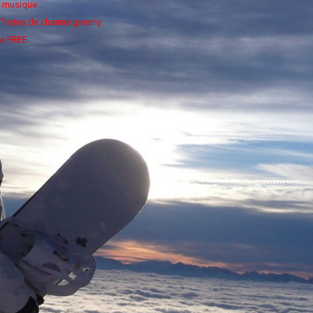
e musique
'hotes de charme giverny
e FREE