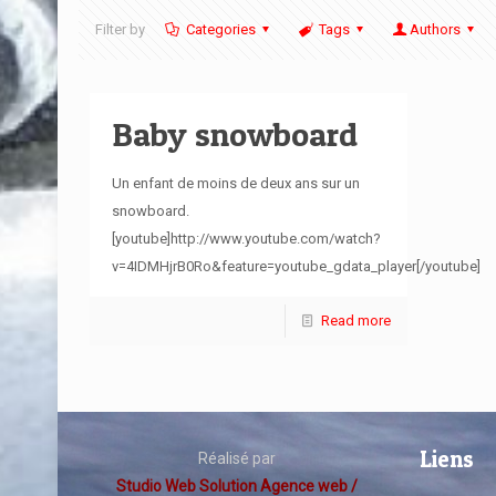
Filter by
Categories
Tags
Authors
Baby snowboard
Un enfant de moins de deux ans sur un
snowboard.
[youtube]http://www.youtube.com/watch?
v=4IDMHjrB0Ro&feature=youtube_gdata_player[/youtube]
Read more
Liens
Réalisé par
Studio Web Solution Agence web /