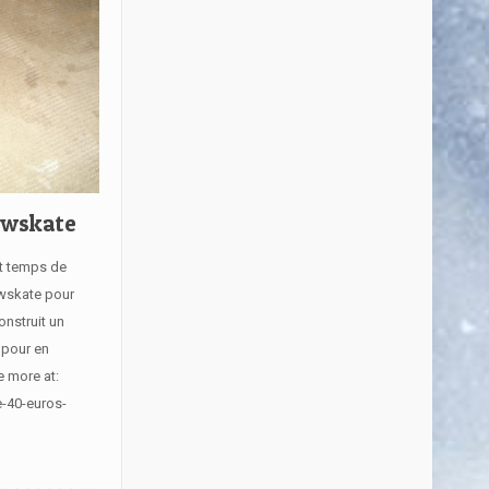
owskate
st temps de
owskate pour
onstruit un
 pour en
e more at:
e-40-euros-