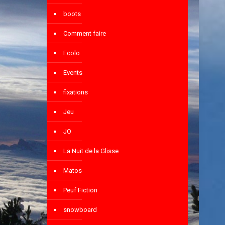
boots
Comment faire
Ecolo
Events
fixations
Jeu
JO
La Nuit de la Glisse
Matos
Peuf Fiction
snowboard