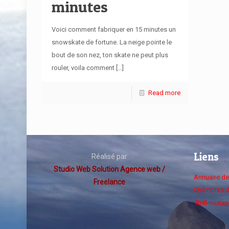
minutes
Voici comment fabriquer en 15 minutes un
snowskate de fortune. La neige pointe le
bout de son nez, ton skate ne peut plus
rouler, voila comment
[…]
Read more
Liens
Réalisé par
Studio Web Solution Agence web /
Annuaire d
Freelance
Chambres d
RnB mixtap