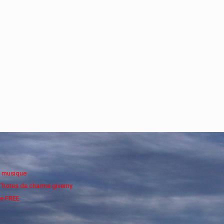
e musique
'hotes de charme giverny
e FREE