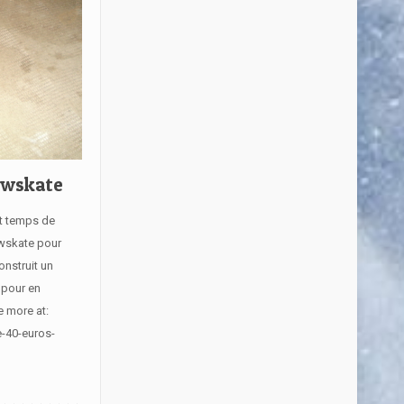
owskate
st temps de
owskate pour
onstruit un
 pour en
e more at:
e-40-euros-