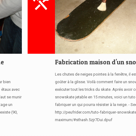
de
Fabrication maison d'un sn
Les chutes de neiges pointes à la fenêtre, il e
r bien
goûter à la glisse. Voilà comment faire un sn
n étaux avec
exécuter tout les tricks du skate. Aprés avoir c
faut se munir
snowskate jetable en 15 minutes, voici un tuto
utage un
fabriquer un qui pourra résister à la neige. - Se
existe (90,
http://peufrider.com/tuto-fabriquer-snowskat
maximum/#sthash.5zjr7Dui.dpuf