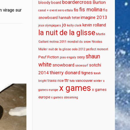
boardercross
Burton
bloody board
fis molina
fis
 virage sur
fis
canal + event
eero ettala
imagine 2013
snowboard
hannah teter
jo
kevin rolland
jeux olympiques
kelly clark
la nuit de la glisse
Martin
Gallant
molina 2011
mondial du snow
Nicolas
Müller
nuit de la glisse
oslo 2012
perfect moment
shaun
Peuf Fiction
sexy
piau engaly
white
snowboard
sotchi
snowsurf
thierry donard
2014
tignes
torah
ttr
travis rice
vancouver
bright
tuto
winter x
x games
x games
games europe
europe
x games streaming