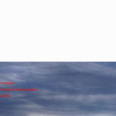
e musique
'hotes de charme giverny
e FREE