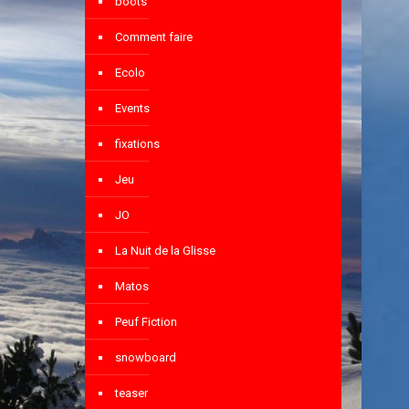
boots
Comment faire
Ecolo
Events
fixations
Jeu
JO
La Nuit de la Glisse
Matos
Peuf Fiction
snowboard
teaser