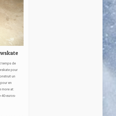
owskate
st temps de
owskate pour
onstruit un
 pour en
e more at:
e-40-euros-