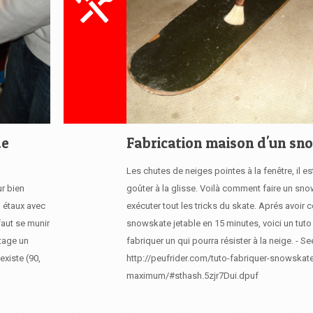
de
Fabrication maison d'un sn
Les chutes de neiges pointes à la fenêtre, il e
r bien
goûter à la glisse. Voilà comment faire un sn
n étaux avec
exécuter tout les tricks du skate. Aprés avoir c
faut se munir
snowskate jetable en 15 minutes, voici un tuto
utage un
fabriquer un qui pourra résister à la neige. - Se
existe (90,
http://peufrider.com/tuto-fabriquer-snowskat
maximum/#sthash.5zjr7Dui.dpuf