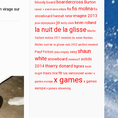
boardercross
Burton
bloody board
fis molina
fis
 virage sur
fis
canal + event
eero ettala
imagine 2013
snowboard
hannah teter
jo
kevin rolland
jeux olympiques
kelly clark
la nuit de la glisse
Martin
Gallant
molina 2011
mondial du snow
Nicolas
Müller
nuit de la glisse
oslo 2012
perfect moment
shaun
Peuf Fiction
sexy
piau engaly
white
snowboard
sotchi
snowsurf
thierry donard
2014
tignes
torah
ttr
travis rice
vancouver
bright
tuto
winter x
x games
x games
games europe
europe
x games streaming