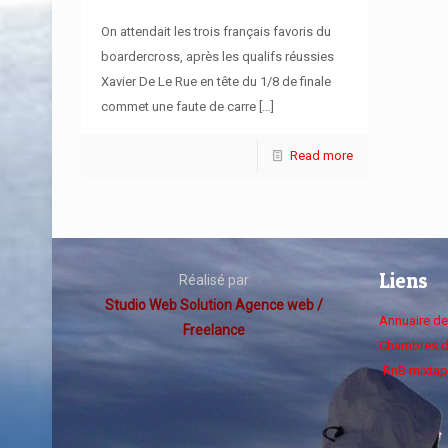
On attendait les trois français favoris du
boardercross, après les qualifs réussies
Xavier De Le Rue en tête du 1/8 de finale
commet une faute de carre
[…]
Read more
Liens
Réalisé par
Studio Web Solution Agence web /
Annuaire d
Freelance
Chambres d
RnB mixtap