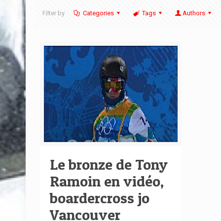
Filter by
Categories
Tags
Authors
Le bronze de Tony
Ramoin en vidéo,
boardercross jo
Vancouver