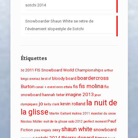
sotchi 2014
Snowboarder Shaun White se retire de
l’événement slopestyle de Sotchi
Étiquettes
2011 FIS Snowboard World Championships
3d
arthur
boardercross
bloody board
longo
avoriaz
best of
fis molina
Burton
fis
fis
canal + event
eero ettala
imagine 2013
snowboard
hannah teter
jeux
la nuit de
jo
kevin rolland
olympiques
kelly clark
la glisse
Martin Gallant
molina 2011
mondial du snow
Peuf
Nicolas Müller
nuit de la glisse
oslo 2012
perfect moment
shaun white
snowboard
Fiction
sexy
piau engaly
thierry donard