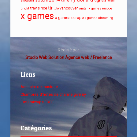
sotchi 2014
tignes
snowsurf
torah
ttr
travis rice
vancouver
bright
tuto
winter x games europe
x games
x games europe
x games streaming
Réalisé par
Studio Web Solution Agence web / Freelance
Liens
Annuaire de musique
Chambres d'hotes de charme giverny
RnB mixtape FREE
Catégories