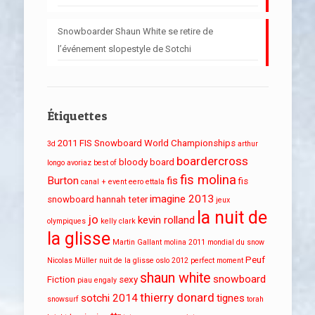
Snowboarder Shaun White se retire de
l’événement slopestyle de Sotchi
Étiquettes
2011 FIS Snowboard World Championships
3d
arthur
boardercross
bloody board
longo
avoriaz
best of
fis molina
Burton
fis
fis
canal + event
eero ettala
imagine 2013
snowboard
hannah teter
jeux
la nuit de
jo
kevin rolland
olympiques
kelly clark
la glisse
Martin Gallant
molina 2011
mondial du snow
Peuf
Nicolas Müller
nuit de la glisse
oslo 2012
perfect moment
shaun white
snowboard
Fiction
sexy
piau engaly
thierry donard
sotchi 2014
tignes
snowsurf
torah