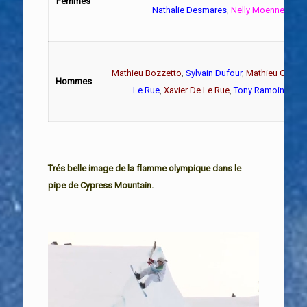
Femmes
Nathalie Desmares
,
Nelly Moenne Locc
Mathieu Bozzetto
,
Sylvain Dufour
,
Mathieu Crepel
Hommes
Le Rue
,
Xavier De Le Rue
,
Tony Ramoin
,
Pierr
Trés belle image de la flamme olympique dans le
pipe de Cypress Mountain.