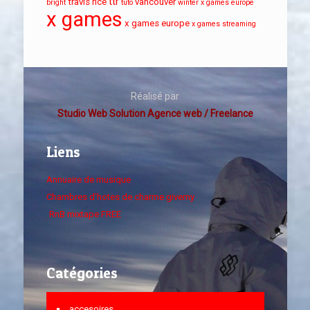
ttr
travis rice
vancouver
bright
tuto
winter x games europe
x games
x games europe
x games streaming
Réalisé par
Studio Web Solution Agence web / Freelance
Liens
Annuaire de musique
Chambres d'hotes de charme giverny
RnB mixtape FREE
Catégories
accesoires