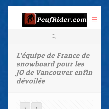
L’équipe de France de
snowboard pour les
JO de Vancouver enfin
dévoilée