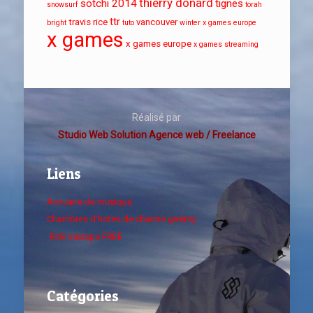
thierry donard
sotchi 2014
tignes
snowsurf
torah
ttr
travis rice
vancouver
bright
tuto
winter x games europe
x games
x games europe
x games streaming
Réalisé par
Studio Web Solution Agence web / Freelance
Liens
Annuaire de musique
Chambres d'hotes de charme giverny
RnB mixtape FREE
Catégories