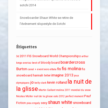
sotchi 2014
Snowboarder Shaun White se retire de
l’événement slopestyle de Sotchi
Étiquettes
2011 FIS Snowboard World Championships
3d
arthur
boardercross
bloody board
longo
avoriaz
best of
fis molina
Burton
fis
fis
canal + event
eero ettala
imagine 2013
snowboard
hannah teter
jeux
la nuit de
jo
kevin rolland
olympiques
kelly clark
la glisse
Martin Gallant
molina 2011
mondial du snow
Peuf
Nicolas Müller
nuit de la glisse
oslo 2012
perfect moment
shaun white
snowboard
Fiction
sexy
piau engaly