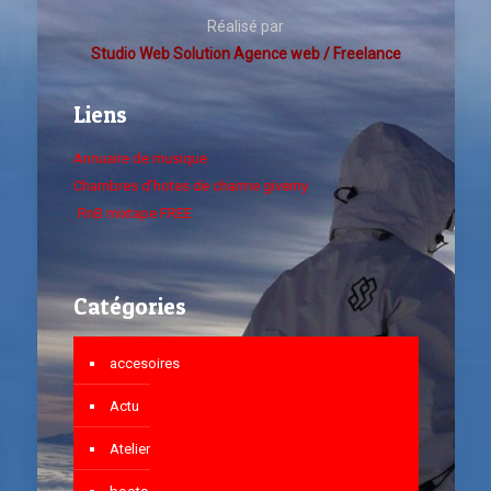
Réalisé par
Studio Web Solution Agence web / Freelance
Liens
Annuaire de musique
Chambres d'hotes de charme giverny
RnB mixtape FREE
Catégories
accesoires
Actu
Atelier