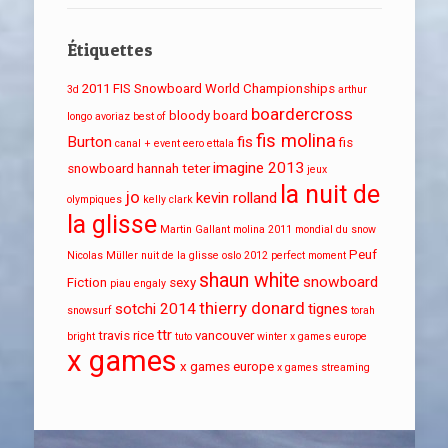
Étiquettes
2011 FIS Snowboard World Championships
3d
arthur
boardercross
bloody board
longo
avoriaz
best of
fis molina
Burton
fis
fis
canal + event
eero ettala
imagine 2013
snowboard
hannah teter
jeux
la nuit de
jo
kevin rolland
olympiques
kelly clark
la glisse
Martin Gallant
molina 2011
mondial du snow
Peuf
Nicolas Müller
nuit de la glisse
oslo 2012
perfect moment
shaun white
snowboard
Fiction
sexy
piau engaly
thierry donard
sotchi 2014
tignes
snowsurf
torah
ttr
travis rice
vancouver
bright
tuto
winter x games europe
x games
x games europe
x games streaming