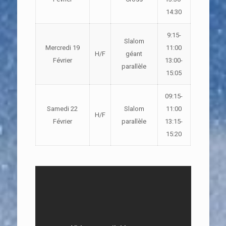
14:30
9:15-
Slalom
Mercredi 19
11:00
H/F
géant
Février
13:00-
parallèle
15:05
09:15-
Samedi 22
Slalom
11:00
H/F
Février
parallèle
13:15-
15:20