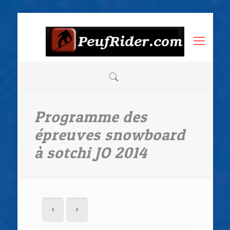
Programme des
épreuves snowboard
à sotchi JO 2014