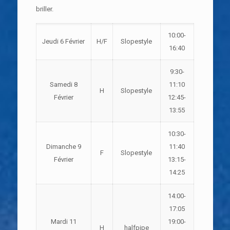
briller.
10:00-
Jeudi 6 Février
H/F
Slopestyle
16:40
9:30-
Samedi 8
11:10
H
Slopestyle
Février
12:45-
13:55
10:30-
Dimanche 9
11:40
F
Slopestyle
Février
13:15-
14:25
14:00-
17:05
Mardi 11
19:00-
H
halfpipe