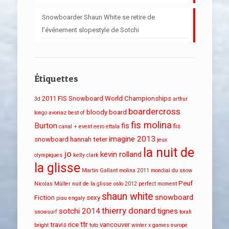
Snowboarder Shaun White se retire de
l’événement slopestyle de Sotchi
Étiquettes
2011 FIS Snowboard World Championships
3d
arthur
boardercross
bloody board
longo
avoriaz
best of
fis molina
Burton
fis
fis
canal + event
eero ettala
imagine 2013
snowboard
hannah teter
jeux
la nuit de
jo
kevin rolland
olympiques
kelly clark
la glisse
Martin Gallant
molina 2011
mondial du snow
Peuf
Nicolas Müller
nuit de la glisse
oslo 2012
perfect moment
shaun white
snowboard
Fiction
sexy
piau engaly
thierry donard
sotchi 2014
tignes
snowsurf
torah
ttr
travis rice
vancouver
bright
tuto
winter x games europe