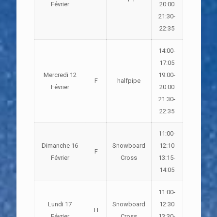
Février
20:00
21:30-
22:35
14:00-
17:05
Mercredi 12
19:00-
F
halfpipe
Février
20:00
21:30-
22:35
11:00-
Dimanche 16
Snowboard
12:10
F
Février
Cross
13:15-
14:05
11:00-
Lundi 17
Snowboard
12:30
H
Février
Cross
13:30-