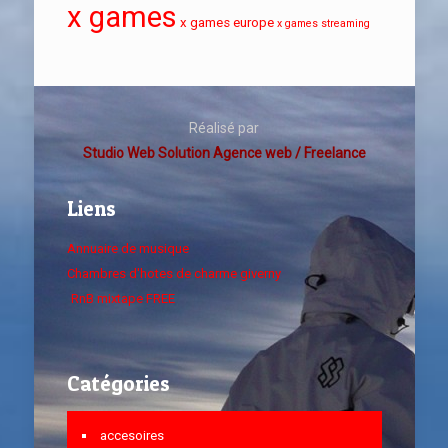
x games
x games europe
x games streaming
Réalisé par
Studio Web Solution Agence web / Freelance
Liens
Annuaire de musique
Chambres d'hotes de charme giverny
RnB mixtape FREE
Catégories
accesoires