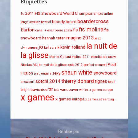
Étiquettes
2011 FIS Snowboard World Championships
3d
arthur
boardercross
bloody board
longo
avoriaz
best of
fis molina
Burton
fis
fis
canal + event
eero ettala
imagine 2013
snowboard
hannah teter
jeux
la nuit de
jo
kevin rolland
olympiques
kelly clark
la glisse
Martin Gallant
molina 2011
mondial du snow
Peuf
Nicolas Müller
nuit de la glisse
oslo 2012
perfect moment
shaun white
snowboard
Fiction
sexy
piau engaly
thierry donard
sotchi 2014
tignes
snowsurf
torah
ttr
travis rice
vancouver
bright
tuto
winter x games europe
x games
x games europe
x games streaming
Réalisé par