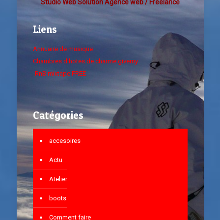
Studio Web Solution Agence web / Freelance
Liens
Annuaire de musique
Chambres d'hotes de charme giverny
RnB mixtape FREE
Catégories
accesoires
Actu
Atelier
boots
Comment faire