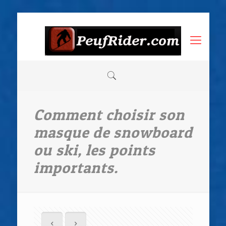
Comment choisir son
masque de snowboard
ou ski, les points
importants.