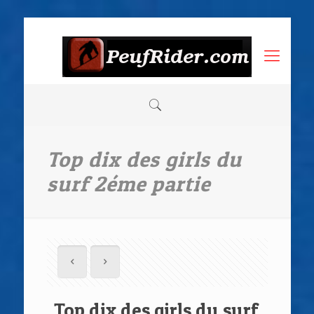
Top dix des girls du
surf 2éme partie
Top dix des girls du surf