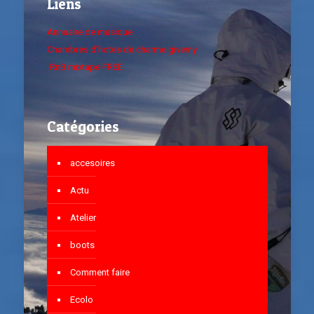
Liens
Annuaire de musique
Chambres d'hotes de charme giverny
RnB mixtape FREE
Catégories
accesoires
Actu
Atelier
boots
Comment faire
Ecolo