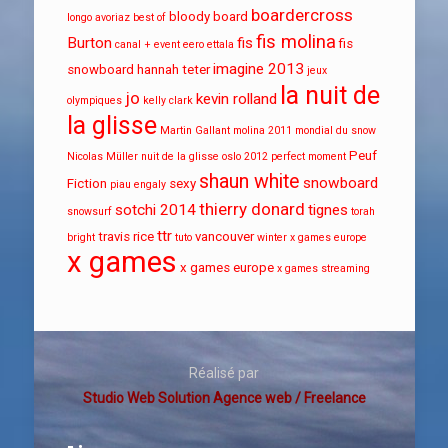
boardercross
bloody board
longo
avoriaz
best of
fis molina
Burton
fis
fis
canal + event
eero ettala
imagine 2013
snowboard
hannah teter
jeux
la nuit de
jo
kevin rolland
olympiques
kelly clark
la glisse
Martin Gallant
molina 2011
mondial du snow
Peuf
Nicolas Müller
nuit de la glisse
oslo 2012
perfect moment
shaun white
snowboard
Fiction
sexy
piau engaly
thierry donard
sotchi 2014
tignes
snowsurf
torah
ttr
travis rice
vancouver
bright
tuto
winter x games europe
x games
x games europe
x games streaming
Réalisé par
Studio Web Solution Agence web / Freelance