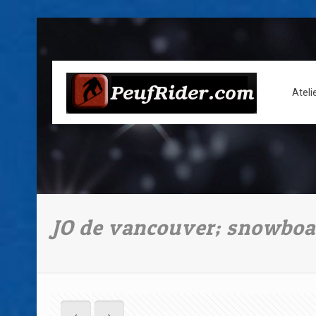
Ateli
JO de vancouver; snowboar