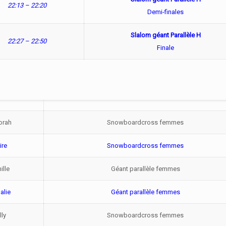
22:13 – 22:20
Demi-finales
Slalom géant Parallèle H
22:27 – 22:50
Finale
orah
Snowboardcross femmes
ire
Snowboardcross femmes
ille
Géant parallèle femmes
alie
Géant parallèle femmes
lly
Snowboardcross femmes