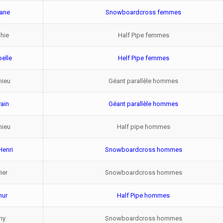
ane
Snowboardcross femmes
hie
Half Pipe femmes
belle
Helf Pipe femmes
hieu
Géant parallèle hommes
vain
Géant parallèle hommes
hieu
Half pipe hommes
Henri
Snowboardcross hommes
ier
Snowboardcross hommes
hur
Half Pipe hommes
ny
Snowboardcross hommes