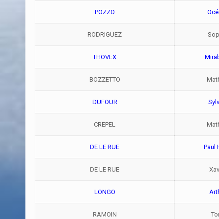
POZZO
Océ
RODRIGUEZ
Sop
THOVEX
Mira
BOZZETTO
Mat
DUFOUR
Syl
CREPEL
Mat
DE LE RUE
Paul 
DE LE RUE
Xav
LONGO
Art
RAMOIN
To