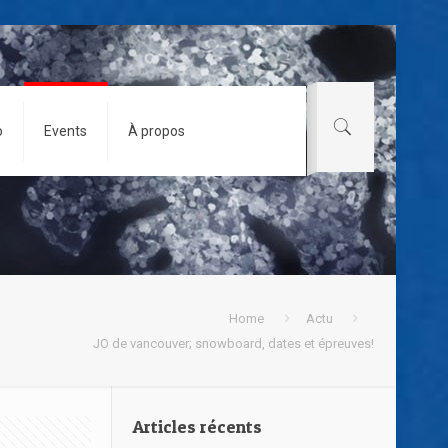
o
Events
À propos
Home
Actu
JO de vancouver; snowboard, dates et épreuves!
Articles récents