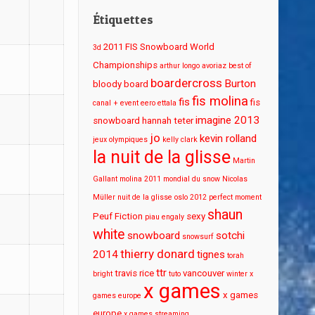
Étiquettes
2011 FIS Snowboard World
3d
Championships
arthur longo
avoriaz
best of
boardercross
Burton
bloody board
fis molina
fis
fis
canal + event
eero ettala
imagine 2013
snowboard
hannah teter
jo
kevin rolland
jeux olympiques
kelly clark
la nuit de la glisse
Martin
Gallant
molina 2011
mondial du snow
Nicolas
Müller
nuit de la glisse
oslo 2012
perfect moment
shaun
Peuf Fiction
sexy
piau engaly
white
snowboard
sotchi
snowsurf
thierry donard
2014
tignes
torah
ttr
travis rice
vancouver
bright
tuto
winter x
x games
x games
games europe
europe
x games streaming