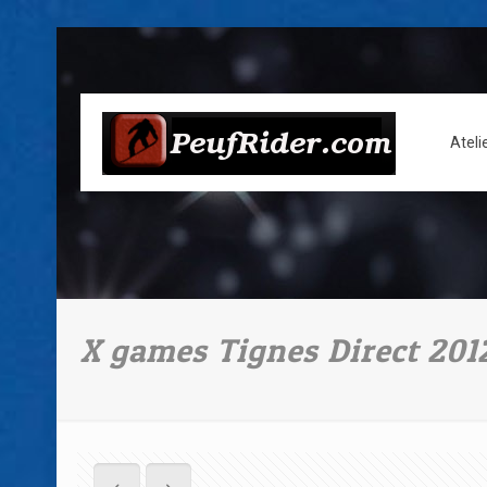
Ateli
X games Tignes Direct 201