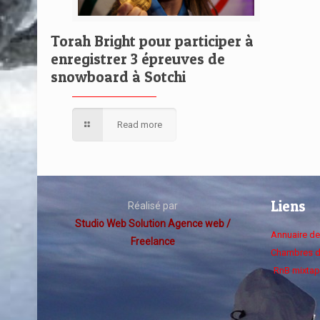
Torah Bright pour participer à
enregistrer 3 épreuves de
snowboard à Sotchi
Read more
Liens
Réalisé par
Studio Web Solution Agence web /
Annuaire d
Freelance
Chambres d
RnB mixtap