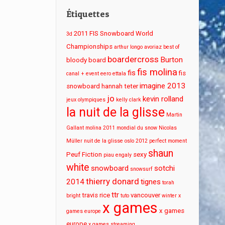
Étiquettes
2011 FIS Snowboard World
3d
Championships
arthur longo
avoriaz
best of
boardercross
Burton
bloody board
fis molina
fis
fis
canal + event
eero ettala
imagine 2013
snowboard
hannah teter
jo
kevin rolland
jeux olympiques
kelly clark
la nuit de la glisse
Martin
Gallant
molina 2011
mondial du snow
Nicolas
Müller
nuit de la glisse
oslo 2012
perfect moment
shaun
Peuf Fiction
sexy
piau engaly
white
snowboard
sotchi
snowsurf
thierry donard
2014
tignes
torah
ttr
travis rice
vancouver
bright
tuto
winter x
x games
x games
games europe
europe
x games streaming