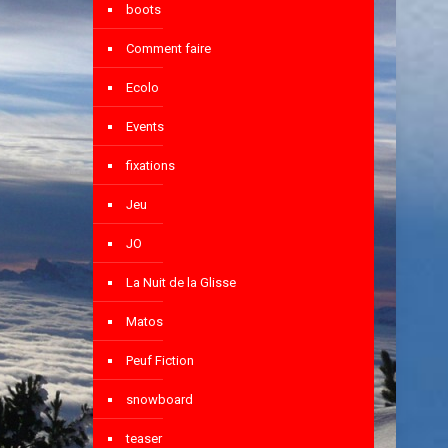
boots
Comment faire
Ecolo
Events
fixations
Jeu
JO
La Nuit de la Glisse
Matos
Peuf Fiction
snowboard
teaser