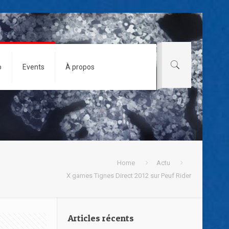
o
Events
À propos
Home
Actu
X games Tignes Direct 2012 sur Peuf Rider
Articles récents