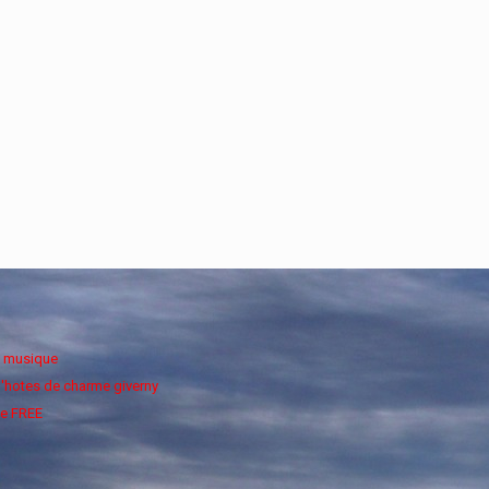
e musique
'hotes de charme giverny
e FREE