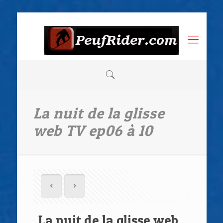
La nuit de la glisse
web TV ep06 à 10
La nuit de la glisse web