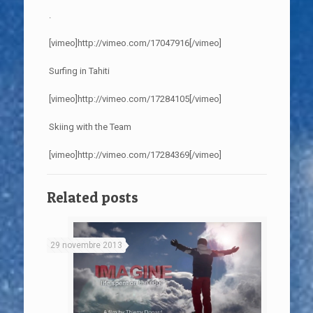
.
[vimeo]http://vimeo.com/17047916[/vimeo]
Surfing in Tahiti
[vimeo]http://vimeo.com/17284105[/vimeo]
Skiing with the Team
[vimeo]http://vimeo.com/17284369[/vimeo]
Related posts
29 novembre 2013