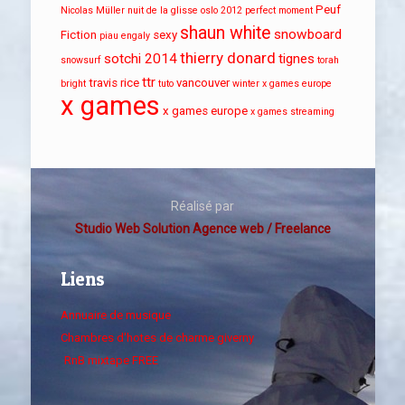
Peuf
Nicolas Müller
nuit de la glisse
oslo 2012
perfect moment
shaun white
snowboard
Fiction
sexy
piau engaly
thierry donard
sotchi 2014
tignes
snowsurf
torah
ttr
travis rice
vancouver
bright
tuto
winter x games europe
x games
x games europe
x games streaming
Réalisé par
Studio Web Solution Agence web / Freelance
Liens
Annuaire de musique
Chambres d'hotes de charme giverny
RnB mixtape FREE