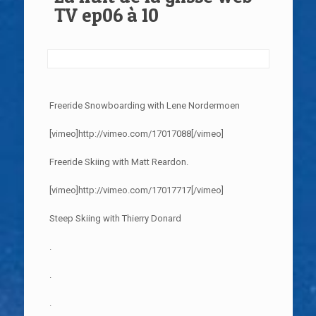
TV ep06 à 10
Freeride Snowboarding with Lene Nordermoen
[vimeo]http://vimeo.com/17017088[/vimeo]
Freeride Skiing with Matt Reardon.
[vimeo]http://vimeo.com/17017717[/vimeo]
Steep Skiing with Thierry Donard
.
.
.