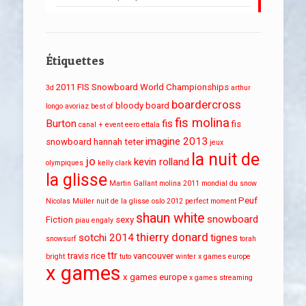
Étiquettes
2011 FIS Snowboard World Championships
3d
arthur
boardercross
bloody board
longo
avoriaz
best of
fis molina
Burton
fis
fis
canal + event
eero ettala
imagine 2013
snowboard
hannah teter
jeux
la nuit de
jo
kevin rolland
olympiques
kelly clark
la glisse
Martin Gallant
molina 2011
mondial du snow
Peuf
Nicolas Müller
nuit de la glisse
oslo 2012
perfect moment
shaun white
snowboard
Fiction
sexy
piau engaly
thierry donard
sotchi 2014
tignes
snowsurf
torah
ttr
travis rice
vancouver
bright
tuto
winter x games europe
x games
x games europe
x games streaming