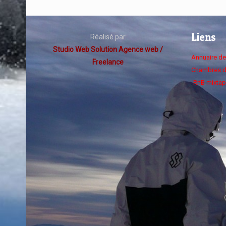
Liens
Réalisé par
Studio Web Solution Agence web /
Annuaire d
Freelance
Chambres d
RnB mixtap