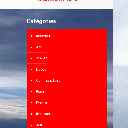
Catégories
accesoires
Actu
Atelier
boots
Comment faire
Ecolo
Events
fixations
Jeu