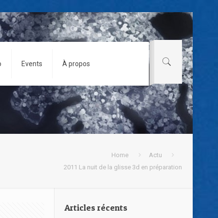
o
Events
À propos
Home
Actu
2011 La nuit de la glisse 3d en préparation
Articles récents