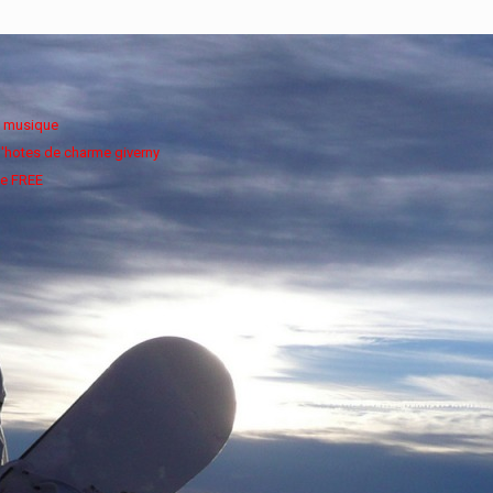
e musique
'hotes de charme giverny
e FREE