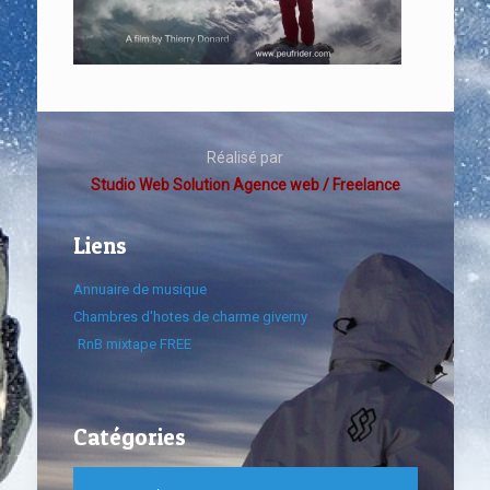
Réalisé par
Studio Web Solution Agence web / Freelance
Liens
Annuaire de musique
Chambres d'hotes de charme giverny
RnB mixtape FREE
Catégories