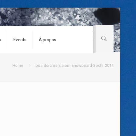
o
Events
À propos
Home
boardercros-slalom-snowboard-Sochi_2014