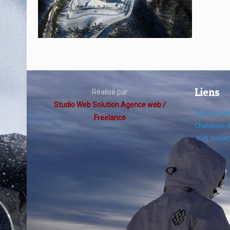
Liens
Réalisé par
Studio Web Solution Agence web /
Annuaire d
Freelance
Chambres d
RnB mixtap