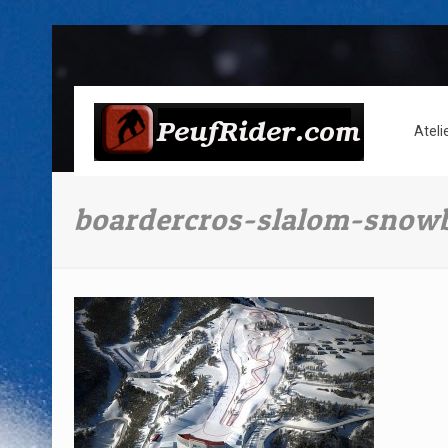
Ateli
boardercros-slalom-snow