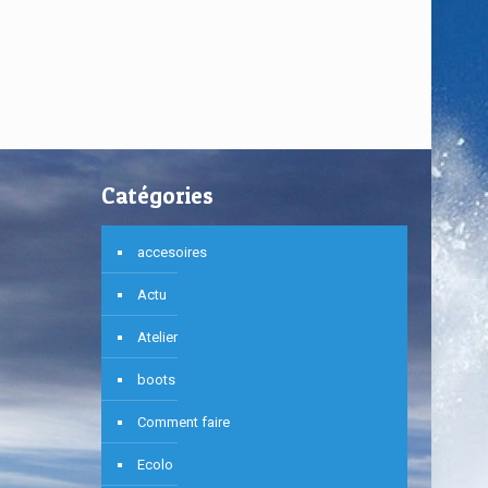
Catégories
accesoires
Actu
Atelier
boots
Comment faire
Ecolo