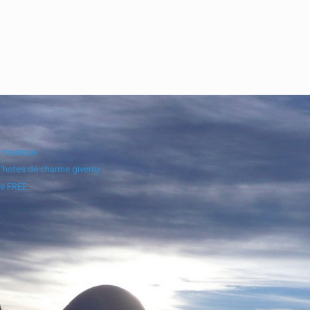
e musique
'hotes de charme giverny
e FREE