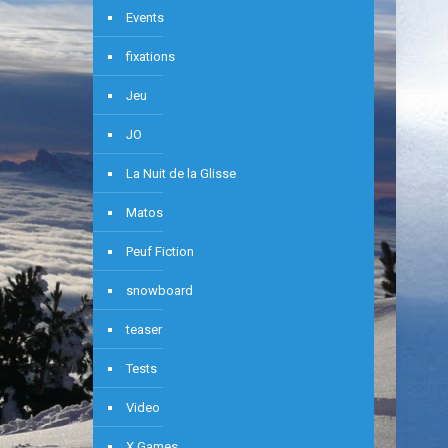
Events
fixations
Jeu
JO
La Nuit de la Glisse
Matos
Peuf Fiction
snowboard
teaser
Tests
Video
X Games