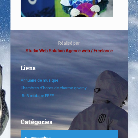
Réalisé par
Studio Web Solution Agence web / Freelance
Liens
Annuaire de musique
Chambres d'hotes de charme giverny
RnB mixtape FREE
Catégories
accesoires